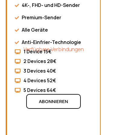
4K-, FHD- und HD-Sender
Premium-Sender
Alle Geräte
Anti-Einfrier-Technologie
Verfügbare Verbindungen
1 Device 15€
2 Devices 28€
3 Devices 40€
4 Devices 52€
5 Devices 64€
ABONNIEREN