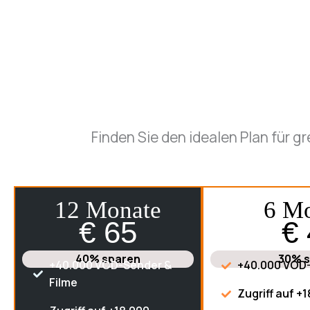
Finden Sie den idealen Plan für 
12 Monate
6 M
€ 65
€
40% sparen
30% 
+40.000 VOD-Sender &
+40.000 VOD-
Filme
Zugriff auf +