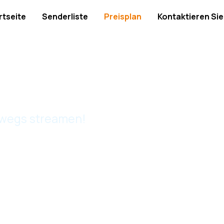
rtseite
Senderliste
Preisplan
Kontaktieren Sie
rwegs streamen!
 Pakete
e für jedes Budget