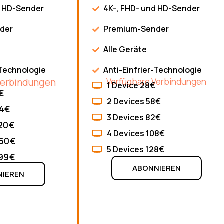
d HD-Sender
4K-, FHD- und HD-Sender
der
Premium-Sender
Alle Geräte
-Technologie
Anti-Einfrier-Technologie
Verbindungen
Verfügbare Verbindungen
1 Device 28€
€
2 Devices 58€
84€
3 Devices 82€
120€
4 Devices 108€
160€
5 Devices 128€
199€
ABONNIEREN
NIEREN