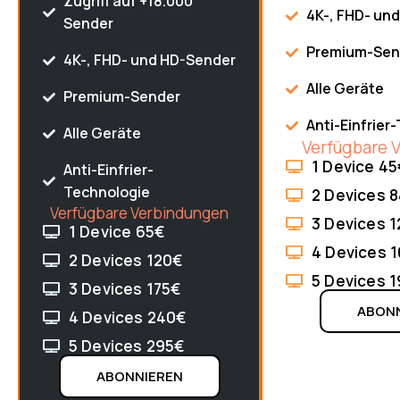
Zugriff auf +18.000
4K-, FHD- un
Sender
Premium-Sen
4K-, FHD- und HD-Sender
Alle Geräte
Premium-Sender
Anti-Einfrier
Alle Geräte
Verfügbare 
1 Device 45
Anti-Einfrier-
Technologie
2 Devices 
Verfügbare Verbindungen
3 Devices 
1 Device 65€
4 Devices 
2 Devices 120€
5 Devices 
3 Devices 175€
ABON
4 Devices 240€
5 Devices 295€
ABONNIEREN